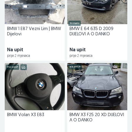
Dostupno
BMW 1 E87 Vezni Lim | BMW
BMW E 64 635 D 2009
Dijelovi
DIJELOVI A O DANKO
Na upit
Na upit
prije 2 mjeseca
prije 2 mjeseca
PIK SHOP
PIK SHOP
BMW Volan X3 E83
BMW X3 F25 20 XD DIJELOVI
A O DANKO