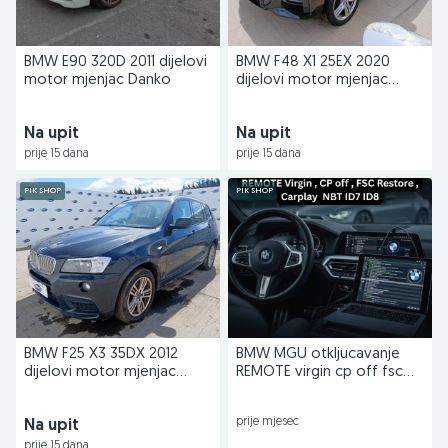
BMW E90 320D 2011 dijelovi
BMW F48 X1 25EX 2020
motor mjenjac Danko
dijelovi motor mjenjac
Danko
Na upit
Na upit
prije 15 dana
prije 15 dana
PIK SHOP
PIK SHOP
BMW F25 X3 35DX 2012
BMW MGU otkljucavanje
dijelovi motor mjenjac
REMOTE virgin cp off fsc
Danko
NBT ID7 ID8
prije mjesec
Na upit
prije 15 dana