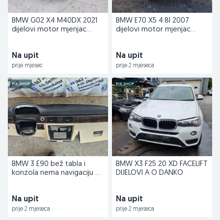
BMW G02 X4 M40DX 2021
BMW E70 X5 4.8I 2007
dijelovi motor mjenjac
dijelovi motor mjenjac
Danko
Danko
Na upit
Na upit
prije mjesec
prije 2 mjeseca
PIK SHOP
PIK SHOP
BMW 3 E90 bež tabla i
BMW X3 F25 20 XD FACELIFT
konzola nema navigaciju S
DIJELOVI A O DANKO
T54
Na upit
Na upit
prije 2 mjeseca
prije 2 mjeseca