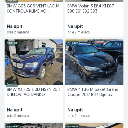
Dostupno
BMW G05 G06 VENTILACIJA
BMW Volan 3 E84 X1 E87
KONTROLA KLIME AO
E90 E91 E92 E93
DANKO
Na upit
Na upit
prije 2 mjeseca
prije 2 mjeseca
PIK SHOP
PIK SHOP
Dostupno
BMW X3 F25 3,0D N57N 2011
BMW 4 F36 M paket Grand
DIJELOVI AO DANKO
Coupe 2017 B47 Dijelovi
Na upit
Na upit
prije 2 mjeseca
prije 2 mjeseca
PIK SHOP
PIK SHOP