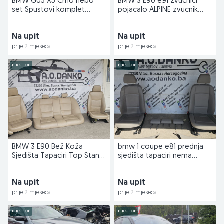
BMW G05 X5 Crno nebo
BMW 3 E90 e91 zvucnici
set Spustovi komplet
pojacalo ALPINE zvucnik
dijelovi
Dijelovi DANKO
Na upit
Na upit
prije 2 mjeseca
prije 2 mjeseca
PIK SHOP
PIK SHOP
BMW 3 E90 Bež Koža
bmw 1 coupe e81 prednja
Sjedišta Tapaciri Top Stanje
sjedišta tapaciri nema
Interijer S78
grijanje s80
Na upit
Na upit
prije 2 mjeseca
prije 2 mjeseca
PIK SHOP
PIK SHOP