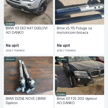
Dostupno
BMW X3 E83 N47 DIJELOVI
Bmw x5 f15 Poluge sa
AO DANKO
motoricom brisaca
Na upit
Na upit
prije 2 mjeseca
prije 2 mjeseca
PIK SHOP
PIK SHOP
Dostupno
BMW DIZNE NOVE | BMW
Bmw X3 F25 2012 dijelovi
Dijelovi
AO DANKO