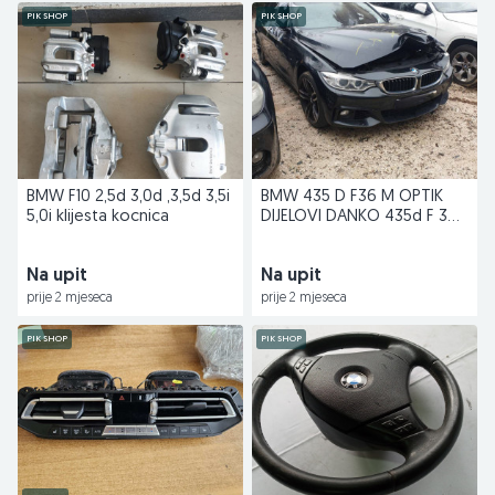
PIK SHOP
PIK SHOP
BMW F10 2,5d 3,0d ,3,5d 3,5i
BMW 435 D F36 M OPTIK
5,0i klijesta kocnica
DIJELOVI DANKO 435d F 36
PAKET
Na upit
Na upit
prije 2 mjeseca
prije 2 mjeseca
PIK SHOP
PIK SHOP