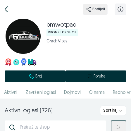
Podijeli
bmwotpad
BRONZE PIK SHOP
Grad: Vitez
Broj
Poruka
Aktivni
Završeni oglasi
Dojmovi
O nama
Radno vr
Aktivni oglasi (726)
Sortiraj