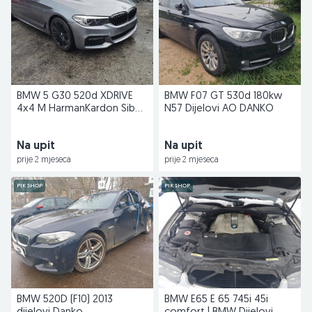
BMW 5 G30 520d XDRIVE
BMW F07 GT 530d 180kw
4x4 M HarmanKardon Siber
N57 Dijelovi AO DANKO
Elekticna sjedišta
Na upit
Na upit
prije 2 mjeseca
prije 2 mjeseca
PIK SHOP
PIK SHOP
BMW 520D (F10) 2013
BMW E65 E 65 745i 45i