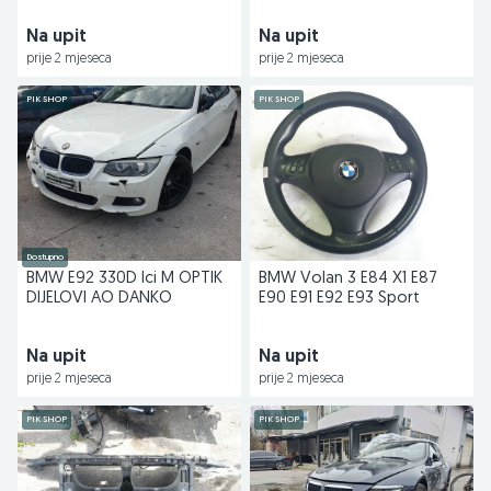
Na upit
Na upit
prije 2 mjeseca
prije 2 mjeseca
PIK SHOP
PIK SHOP
Dostupno
BMW E92 330D lci M OPTIK
BMW Volan 3 E84 X1 E87
DIJELOVI AO DANKO
E90 E91 E92 E93 Sport
Na upit
Na upit
prije 2 mjeseca
prije 2 mjeseca
PIK SHOP
PIK SHOP