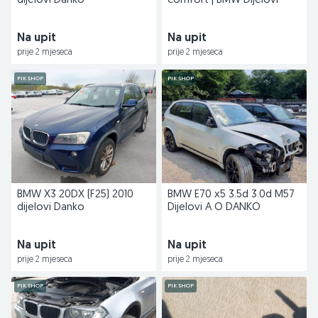
dijelovi Danko
comfort | BMW Dijelovi
Na upit
Na upit
prije 2 mjeseca
prije 2 mjeseca
PIK SHOP
PIK SHOP
BMW X3 20DX (F25) 2010
BMW E70 x5 3.5d 3.0d M57
dijelovi Danko
Dijelovi A O DANKO
Na upit
Na upit
prije 2 mjeseca
prije 2 mjeseca
PIK SHOP
PIK SHOP