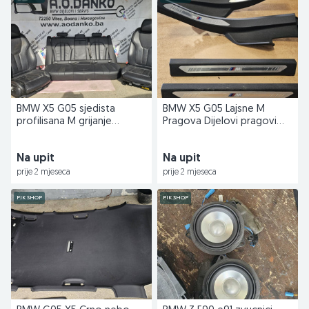
BMW X5 G05 sjedista
BMW X5 G05 Lajsne M
profilisana M grijanje
Pragova Dijelovi pragovi
Tapaciri dijelovi S79
ostecena
Na upit
Na upit
prije 2 mjeseca
prije 2 mjeseca
PIK SHOP
PIK SHOP